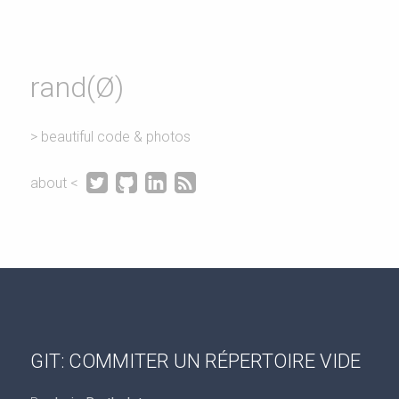
rand(Ø)
> beautiful code & photos




about <
GIT: COMMITER UN RÉPERTOIRE VIDE