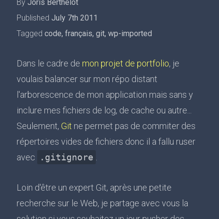
By
Joris Berthelot
Published
July 7th 2011
Tagged
code
,
français
,
git
,
wp-imported
Dans le cadre de
mon projet de portfolio
, je
voulais balancer sur mon répo distant
l'arborescence de mon application mais sans y
inclure mes fichiers de log, de cache ou autre...
Seulement,
Git
ne permet pas de commiter des
répertoires vides de fichiers donc il a fallu ruser
avec
.gitignore
.
Loin d'être un expert Git, après une petite
recherche sur le Web, je partage avec vous la
solution si vous souhaitez un jour pusher des