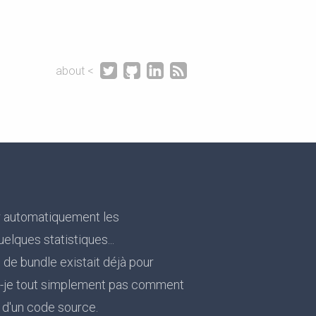




about <
r automatiquement les
uelques statistiques...
 de bundle existait déjà pour
ais-je tout simplement pas comment
n d'un code source.