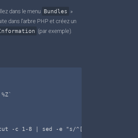
llez dans le menu
Bundles
»
uite dans l'arbre PHP et créez un
Information
(par exemple).
%Z`

ut -c 1-8 | sed -e "s/^[ ]*//g"`
