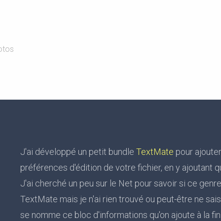
otos
J'ai développé un petit bundle
TextMate
pour ajoute
préférences d'édition de votre fichier, en y ajoutant q
J'ai cherché un peu sur le Net pour savoir si ce genre
TextMate mais je n'ai rien trouvé ou peut-être ne s
se nomme ce bloc d'informations qu'on ajoute à la fi