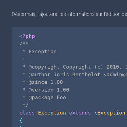
Désormais, j'ajouterai les informations sur l'édition de
<?php
/**

 * Exception

 * 

 * @copyright Copyright (c) 2010, J
 * @author Joris Berthelot <admin@e
 * @since 1.00

 * @version 1.00

 * @package Foo

 */
class
Exception
extends
\
Exception
{