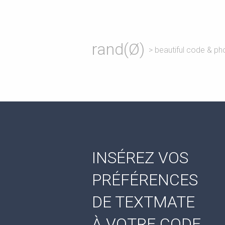
rand(Ø)
> beautiful code & ph
INSÉREZ VOS
PRÉFÉRENCES
DE TEXTMATE
À VOTRE CODE