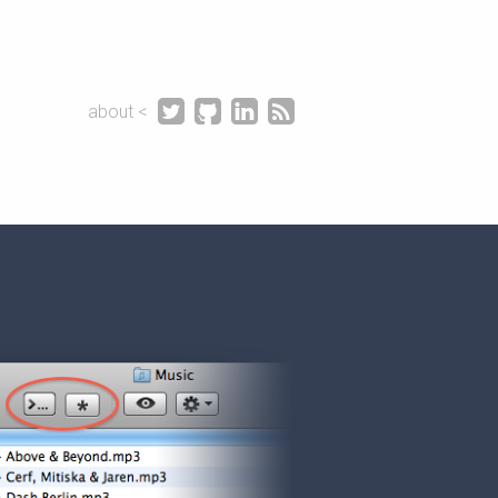




about <