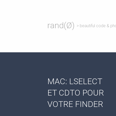
rand(Ø)
> beautiful code & ph
MAC: LSELECT
ET CDTO POUR
VOTRE FINDER