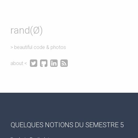
rand(Ø)
> beautiful code & photos




about <
QUELQUES NOTIONS DU SEMESTRE 5