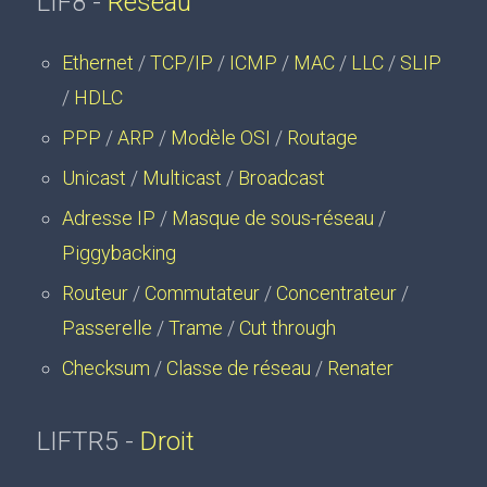
LIF8 -
Réseau
Ethernet
/
TCP/IP
/
ICMP
/
MAC
/
LLC
/
SLIP
/
HDLC
PPP
/
ARP
/
Modèle OSI
/
Routage
Unicast
/
Multicast
/
Broadcast
Adresse IP
/
Masque de sous-réseau
/
Piggybacking
Routeur
/
Commutateur
/
Concentrateur
/
Passerelle
/
Trame
/
Cut through
Checksum
/
Classe de réseau
/
Renater
LIFTR5 -
Droit