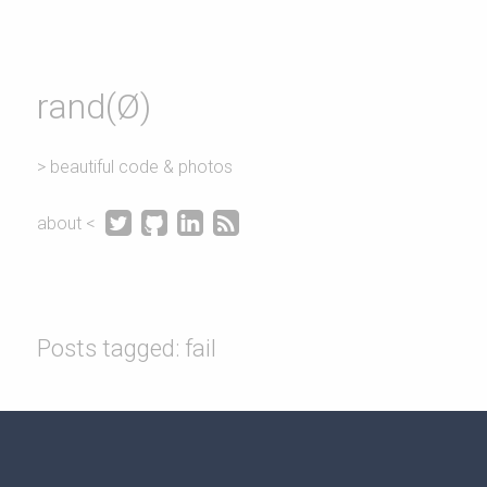
rand(Ø)
> beautiful code & photos




about <
Posts tagged: fail