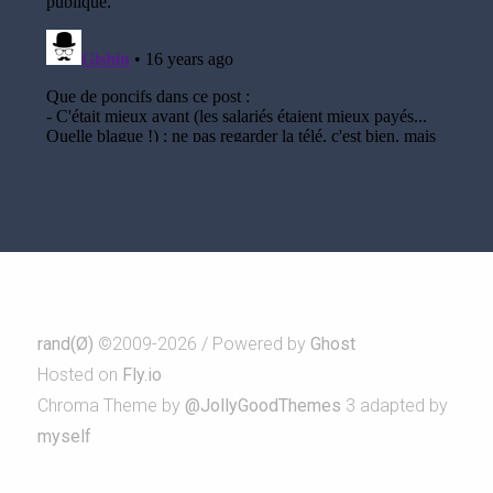
rand(Ø)
©2009-2026 / Powered by
Ghost
Hosted on
Fly.io
Chroma Theme by
@JollyGoodThemes
3 adapted by
myself