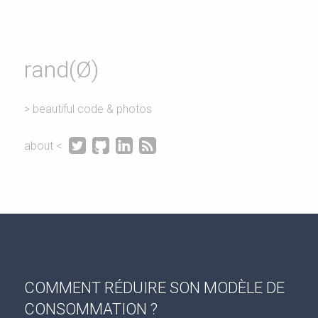
rand(Ø)
> beautiful code & photos




about <
COMMENT RÉDUIRE SON MODÈLE DE
CONSOMMATION ?