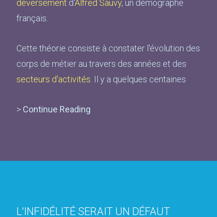
déversement
d'
Alfred Sauvy
, un démographe
français.
Cette théorie consiste à constater l'évolution des
corps de métier au travers des années et des
secteurs d'activités
. Il y a quelques centaines
>
Continue Reading
L'INFIDÉLITÉ SERAIT UN DÉFAUT