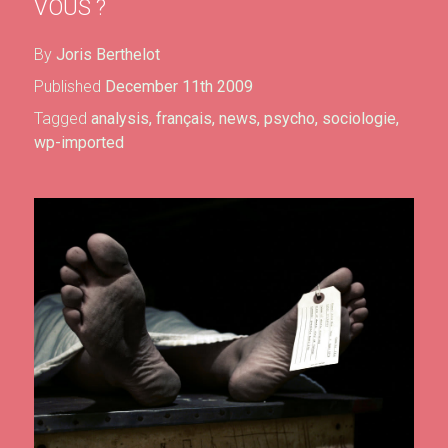
VOUS ?
By
Joris Berthelot
Published
December 11th 2009
Tagged
analysis
,
français
,
news
,
psycho
,
sociologie
,
wp-imported