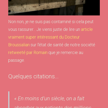
Non non, je ne suis pas contaminé si cela peut
vous rassurer... Je viens juste de lire un
article
vraiment super intéressant du Docteur
Broussalian
sur l'état de santé de notre société
retweeté par Romain
que je remercie au
passage.
Quelques citations...
« En moins d’un siècle, on a fait
absorber aux patients des millions