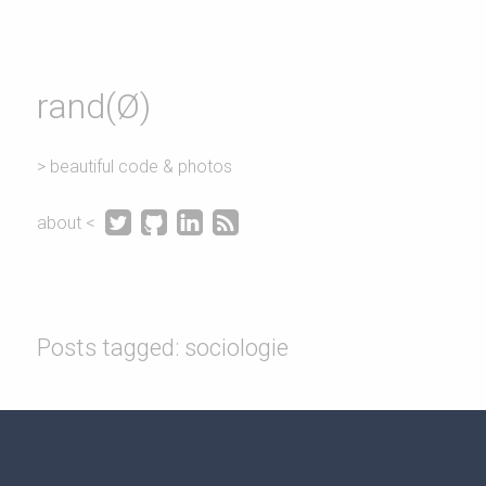
rand(Ø)
> beautiful code & photos




about <
Posts tagged: sociologie