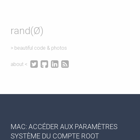
rand(Ø)
> beautiful code & photos




about <
MAC: ACCÉDER AUX PARAMÈTRES
SYSTÈME DU COMPTE ROOT