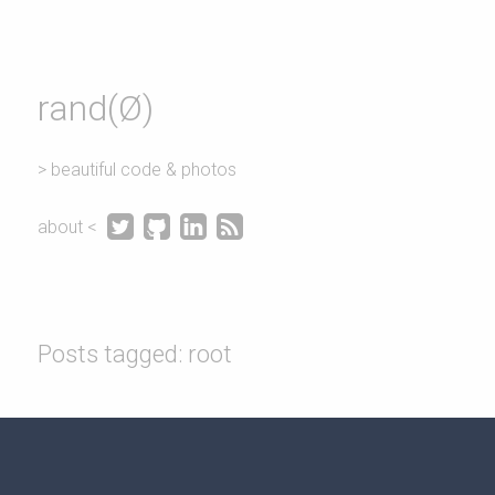
rand(Ø)
> beautiful code & photos




about <
Posts tagged: root