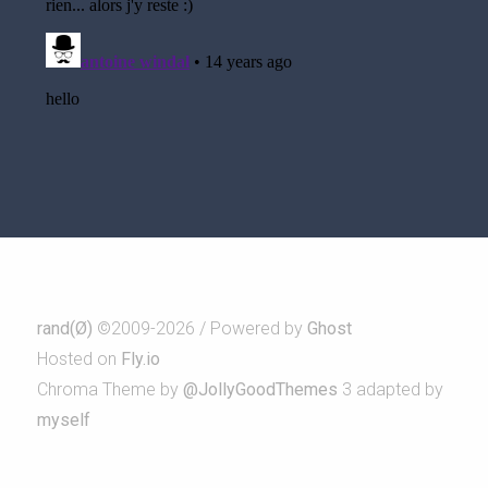
rand(Ø)
©2009-2026 / Powered by
Ghost
Hosted on
Fly.io
Chroma Theme by
@JollyGoodThemes
3 adapted by
myself