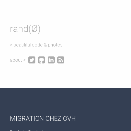
rand(Ø)
> beautiful code & photos




about <
MIGRATION CHEZ OVH