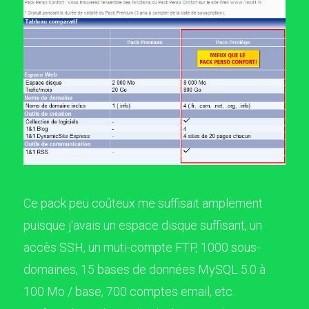
Ce pack peu coûteux me suffisait amplement
puisque j'avais un espace disque suffisant, un
accès SSH, un muti-compte FTP, 1000 sous-
domaines, 15 bases de données MySQL 5.0 à
100 Mo / base, 700 comptes email, etc.