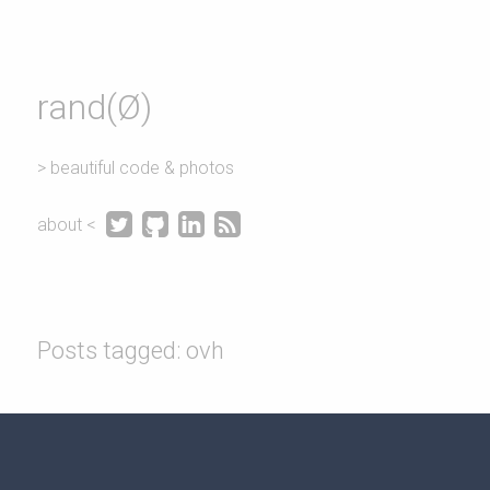
rand(Ø)
> beautiful code & photos




about <
Posts tagged: ovh