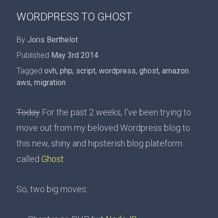
WORDPRESS TO GHOST
By
Joris Berthelot
Published
May 3rd 2014
Tagged
ovh
,
php
,
script
,
wordpress
,
ghost
,
amazon
aws
,
migration
Today
For the past 2 weeks, I've been trying to
move out from my beloved Wordpress blog to
this new, shiny and hipsterish blog plateform
called
Ghost
.
So, two big moves: