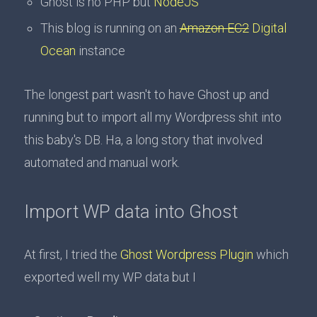
Ghost is no PHP but
NodeJS
This blog is running on an
Amazon EC2
Digital
Ocean
instance
The longest part wasn't to have Ghost up and
running but to import all my Wordpress shit into
this baby's DB. Ha, a long story that involved
automated and manual work.
Import WP data into Ghost
At first, I tried the
Ghost Wordpress Plugin
which
exported well my WP data but I