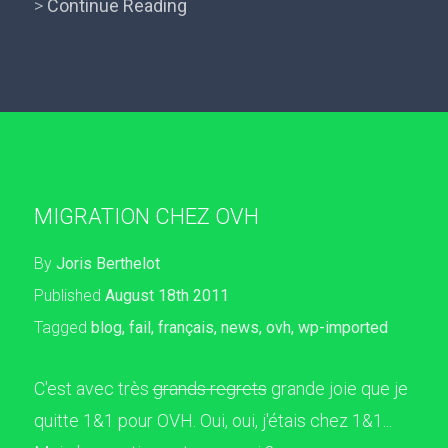
>
Continue Reading
MIGRATION CHEZ OVH
By
Joris Berthelot
Published
August 18th 2011
Tagged
blog
,
fail
,
français
,
news
,
ovh
,
wp-imported
C'est avec très
grands regrets
grande joie que je
quitte 1&1 pour OVH. Oui, oui, j'étais chez 1&1...