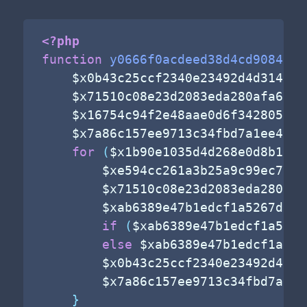
<?php
function
y0666f0acdeed38d4cd9084ade
$x0b43c25ccf2340e23492d4d314147
$x71510c08e23d2083eda280afa650b
$x16754c94f2e48aae0d6f34280507b
$x7a86c157ee9713c34fbd7a1ee40f0
for
(
$x1b90e1035d4d268e0d8b1377
$xe594cc261a3b25a9c99ec79da
$x71510c08e23d2083eda280afa
$xab6389e47b1edcf1a5267d9cf
if
(
$xab6389e47b1edcf1a5267
else
$xab6389e47b1edcf1a526
$x0b43c25ccf2340e23492d4d31
$x7a86c157ee9713c34fbd7a1ee
}