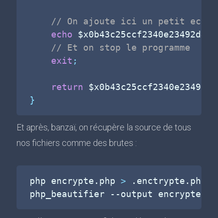
// On ajoute ici un petit echo
echo
$x0b43c25ccf2340e23492d4d3
// Et on stop le programme
exit
;
return
$x0b43c25ccf2340e23492d4
}
Et après, banzaï, on récupère la source de tous
nos fichiers comme des brutes :
php encrypte.php 
>
 .enctrypte.php

php_beautifier 
--output
 encrypte.ph