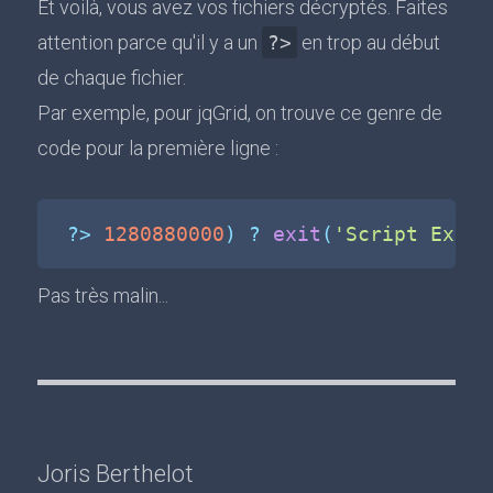
Et voilà, vous avez vos fichiers décryptés. Faites
attention parce qu'il y a un
?>
en trop au début
de chaque fichier.
Par exemple, pour jqGrid, on trouve ce genre de
code pour la première ligne :
?
>
1280880000
)
?
exit
(
'Script Expir
Pas très malin...
Joris Berthelot