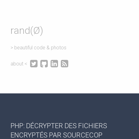
rand(Ø)
> beautiful code & photos




about <
PHP: DÉCRYPTER DES FICHIERS
ENCRYPTÉS PAR SOURCECOP