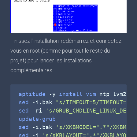
Finissez l'installation, redémarrez et connectez-
vous en root (comme pour tout le reste du
projet) pour lancer les installations
complémentaires :
aptitude
-y
install
vim
sed
-i.bak
"s/TIMEOUT=5/TIMEOUT=1/g
sed
-ri
's/GRUB_CMDLINE_LINUX_DEFAU
update-grub
sed
-i.bak
's/XKBMODEL=".*"/XKBMODE
sed
-i
's/XKBLAYOUT=".*"/XKBLAYOUT=