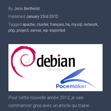
By
Joris Berthelot
Published
January 23rd 2012
Tagged
apache
,
cluster
,
français
,
ha
,
mysql
,
network
,
php
,
project
,
server
,
wp-imported
Pour cette nouvelle année 2012, je vais
commencer gros avec un article qui traine