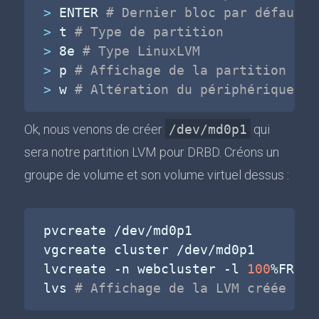
>
 ENTER 
# Dernier bloc par défaut
>
 t 
# Type de partition
>
 8e 
# Type LinuxLVM
>
 p 
# Affichage de la partition pou
>
 w 
# Altération du périphérique
Ok, nous venons de créer
/dev/md0p1
qui
sera notre partition LVM pour DRBD. Créons un
groupe de volume et son volume virtuel dessus :
pvcreate /dev/md0p1

vgcreate cluster /dev/md0p1

lvcreate 
-n
 webcluster 
-l
100
%FREE 
lvs 
# Affichage de la LVM créée