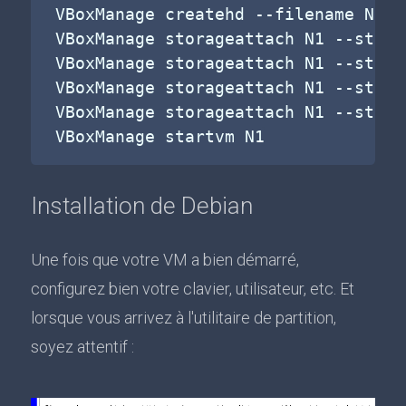
VBoxManage createhd 
--filename
 N1-d
VBoxManage storageattach N1 
--stora
VBoxManage storageattach N1 
--stora
VBoxManage storageattach N1 
--stora
VBoxManage storageattach N1 
--stora
Installation de Debian
Une fois que votre VM a bien démarré,
configurez bien votre clavier, utilisateur, etc. Et
lorsque vous arrivez à l'utilitaire de partition,
soyez attentif :