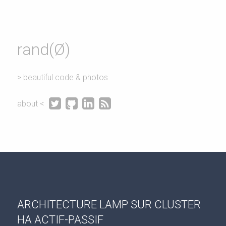
rand(Ø)
> beautiful code & photos




about <
ARCHITECTURE LAMP SUR CLUSTER
HA ACTIF-PASSIF