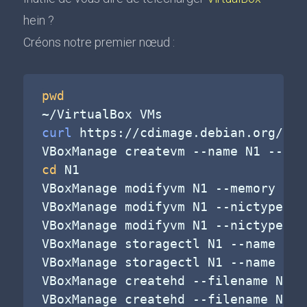
hein ?
Créons notre premier nœud :
pwd
curl
 https://cdimage.debian.org/deb
VBoxManage createvm 
--name
 N1 
--ost
cd
 N1

VBoxManage modifyvm N1 
--memory
384
VBoxManage modifyvm N1 
--nictype1
 8
VBoxManage modifyvm N1 
--nictype2
 8
VBoxManage storagectl N1 
--name
"ID
VBoxManage storagectl N1 
--name
"SA
VBoxManage createhd 
--filename
 N1.v
VBoxManage createhd 
--filename
 N1-d