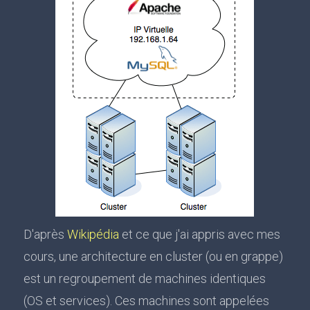
D'après
Wikipédia
et ce que j'ai appris avec mes
cours, une architecture en cluster (ou en grappe)
est un regroupement de machines identiques
(OS et services). Ces machines sont appelées