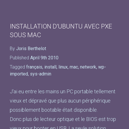
INSTALLATION D'UBUNTU AVEC PXE
SOUS MAC
By
Joris Berthelot
Published
April 9th 2010
Tagged
français
,
install
,
linux
,
mac
,
network
,
wp-
imported
,
sys-admin
J'ai eu entre les mains un PC portable tellement
vieux et dépravé que plus aucun périphérique
possiblement bootable était disponible.
Donc plus de lecteur optique et le BIOS est trop
vieux pour booter en USB. La seule solution