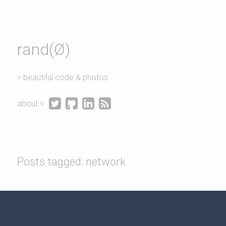
rand(Ø)
> beautiful code & photos




about <
Posts tagged: network