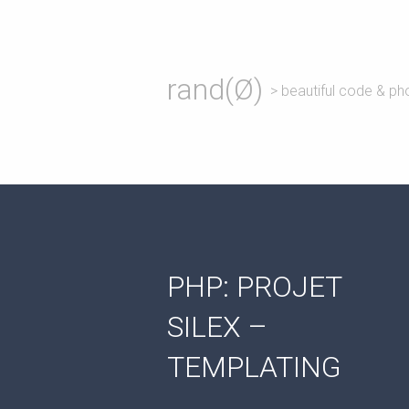
rand(Ø)
> beautiful code & ph
PHP: PROJET
SILEX –
TEMPLATING