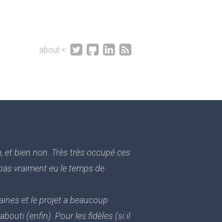




about <
au, et bien non. Très très occupé ces
i pas vraiment eu le temps de
aines et le projet a beaucoup
bouti (enfin). Pour les fidèles (si il