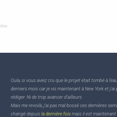
otos
Oula, si vous aviez cru que le projet était tombé à l'e
derniers mois car je vis maintenant à New York et j'a
rédiger. Ni de trop avancer d'ailleurs.
Mais me revoilà, j'ai pas mal bossé ces dernières sem
changé depuis
la dernière fois
mais il est maintenant a