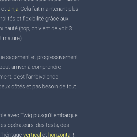
o
et
Jinja
. Cela fait maintenant plus
alités et flexibilité grâce aux
nauté (hop, on vient de voir 3
t mature).
loie sagement et progressivement
 peut arriver à comprendre
ent, c'est l'ambivalence
deux côtés et pas besoin de tout
ible avec Twig puisqu'il embarque
des opérateurs, des tests, des
 l'héritage
vertical
et
horizontal
!