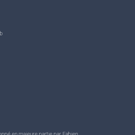
eb
oppé en majeure partie par Fabien