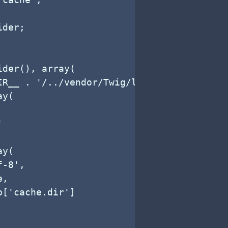
der;

der(), array(

R__ . '/../vendor/Twig/lib',

y(



y(

-8',

,

['cache.dir']
