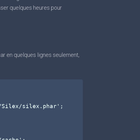
asser quelques heures pour
car en quelques lignes seulement,
Silex/silex.phar';

cache';
