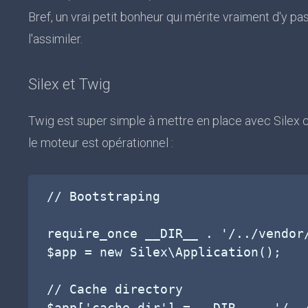
Bref, un vrai petit bonheur qui mérite vraiment d'y p
l'assimiler.
Silex et Twig
Twig est super simple à mettre en place avec Silex 
le moteur est opérationnel :
// Bootstraping

require_once __DIR__ . '/../vendor/
$app = new Silex\Application();

// Cache directory

$app['cache.dir'] = __DIR__ . '/../