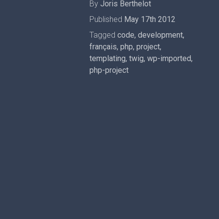
By
Joris Berthelot
Published
May 17th 2012
Tagged
code
,
development
,
français
,
php
,
project
,
templating
,
twig
,
wp-imported
,
php-project