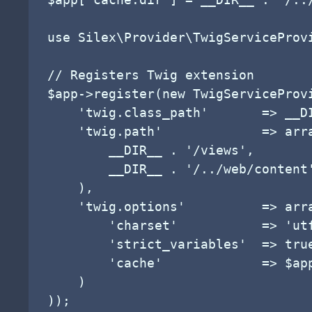
use Silex\Provider\TwigServiceProvi
// Registers Twig extension

$app->register(new TwigServiceProvi
    'twig.class_path'       => __DI
    'twig.path'             => arra
        __DIR__ . '/views',

        __DIR__ . '/../web/content'
    ),

    'twig.options'          => arra
        'charset'           => 'utf
        'strict_variables'  => true
        'cache'             => $app
    )
