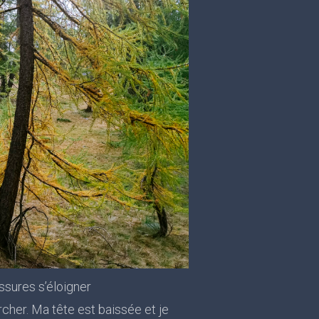
ssures s’éloigner
cher. Ma tête est baissée et je