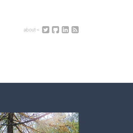




about <