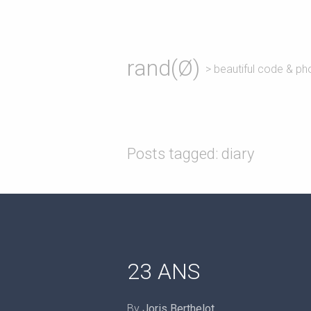
rand(Ø)
> beautiful code & ph
Posts tagged: diary
23 ANS
By
Joris Berthelot