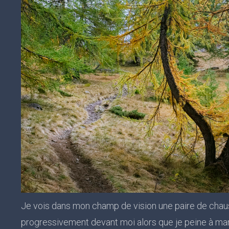
Je vois dans mon champ de vision une paire de chau
progressivement devant moi alors que je peine à mar