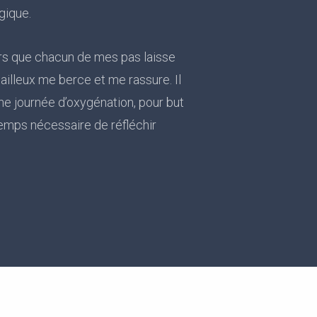
gique.
ors que chacun de mes pas laisse
ailleux me berce et me rassure. Il
ne journée d’oxygénation, pour but
temps nécessaire de réfléchir