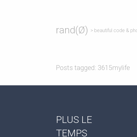
rand(Ø)
> beautiful code & ph
Posts tagged: 3615mylife
PLUS LE
TEMPS