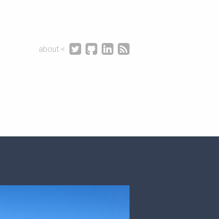




about <