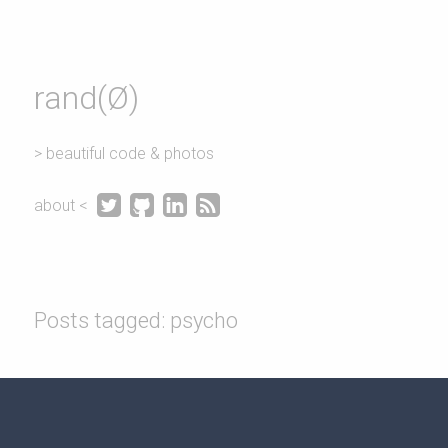
rand(Ø)
> beautiful code & photos




about <
Posts tagged: psycho