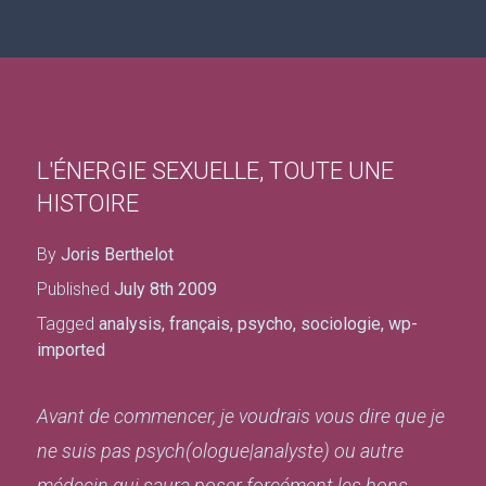
L'ÉNERGIE SEXUELLE, TOUTE UNE
HISTOIRE
By
Joris Berthelot
Published
July 8th 2009
Tagged
analysis
,
français
,
psycho
,
sociologie
,
wp-
imported
Avant de commencer, je voudrais vous dire que je
ne suis pas psych(ologue|analyste) ou autre
médecin qui saura poser forcément les bons