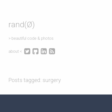
rand(Ø)
> beautiful code & photos




about <
Posts tagged: surgery