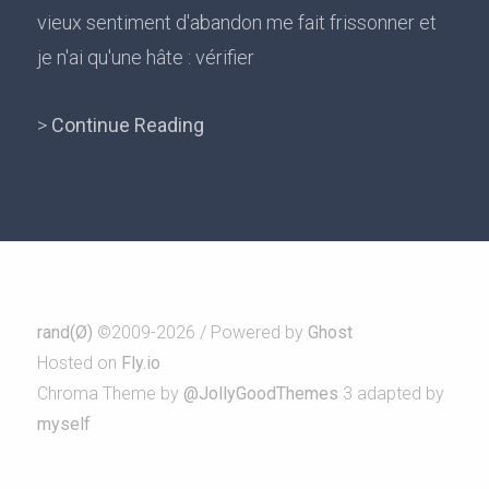
vieux sentiment d'abandon me fait frissonner et
je n'ai qu'une hâte : vérifier
>
Continue Reading
rand(Ø)
©2009-2026 / Powered by
Ghost
Hosted on
Fly.io
Chroma Theme by
@JollyGoodThemes
3 adapted by
myself