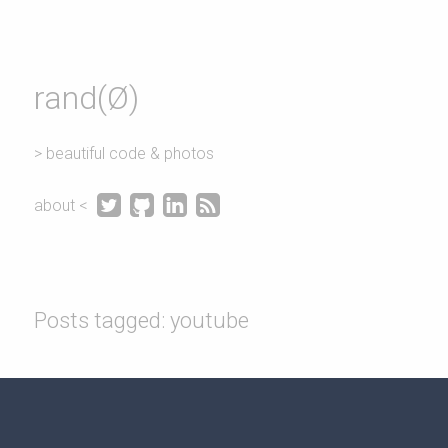
rand(Ø)
> beautiful code & photos




about <
Posts tagged: youtube