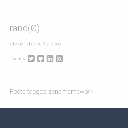
rand(Ø)
> beautiful code & photos




about <
Posts tagged: zend framework