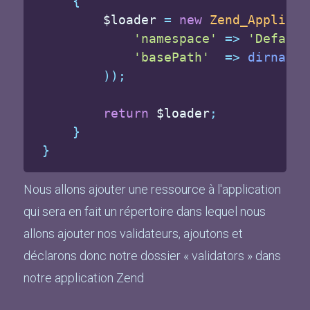
{
$loader
=
new
Zend_Applicat
'namespace'
=>
'Default
'basePath'
=>
dirname
(
)
)
;
return
$loader
;
}
}
Nous allons ajouter une ressource à l'application
qui sera en fait un répertoire dans lequel nous
allons ajouter nos validateurs, ajoutons et
déclarons donc notre dossier « validators » dans
notre application Zend