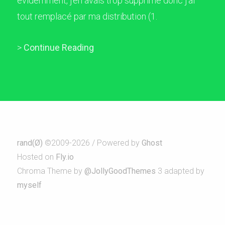
évidemment, j'en avais trop supprimé donc j'ai
tout remplacé par ma distribution (1.
>
Continue Reading
rand(Ø)
©2009-2026 / Powered by
Ghost
Hosted on
Fly.io
Chroma Theme by
@JollyGoodThemes
3 adapted by
myself