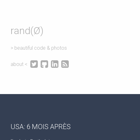
rand(Ø)
> beautiful code & photos




about <
USA: 6 MOIS APRÈS