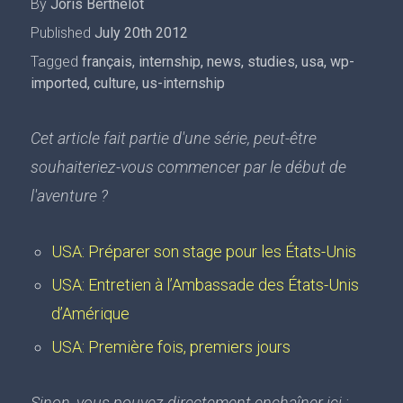
By
Joris Berthelot
Published
July 20th 2012
Tagged
français
,
internship
,
news
,
studies
,
usa
,
wp-
imported
,
culture
,
us-internship
Cet article fait partie d'une série, peut-être
souhaiteriez-vous commencer par le début de
l'aventure ?
USA: Préparer son stage pour les États-Unis
USA: Entretien à l’Ambassade des États-Unis
d’Amérique
USA: Première fois, premiers jours
Sinon, vous pouvez directement enchaîner ici :