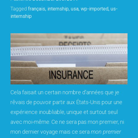
Tagged
français
,
internship
,
usa
,
wp-imported
,
us-
internship
Cela faisait un certain nombre d'années que je
rêvais de pouvoir partir aux États-Unis pour une
expérience inoubliable, unique et surtout seul
avec moi-même. Ce ne sera pas mon premier, ni
mon dernier voyage mais ce sera
mon premier