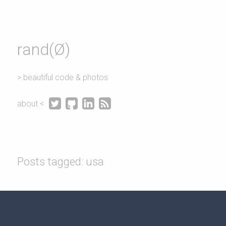
rand(Ø)
> beautiful code & photos




about <
Posts tagged: usa