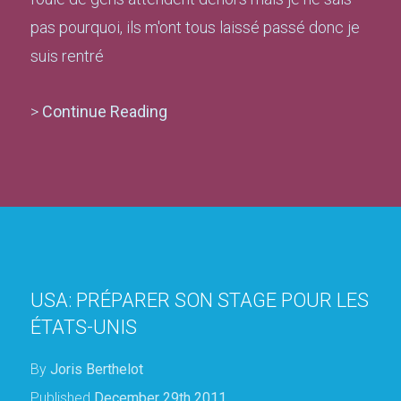
pas pourquoi, ils m'ont tous laissé passé donc je
suis rentré
>
Continue Reading
USA: PRÉPARER SON STAGE POUR LES
ÉTATS-UNIS
By
Joris Berthelot
Published
December 29th 2011