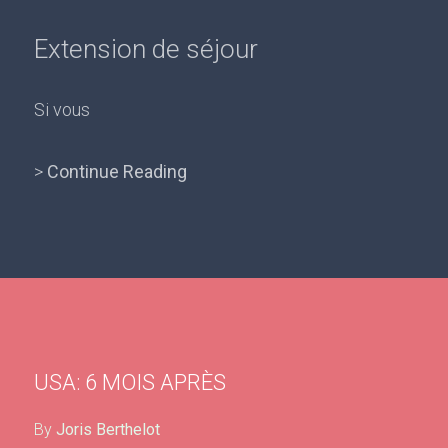
Extension de séjour
Si vous
>
Continue Reading
USA: 6 MOIS APRÈS
By
Joris Berthelot