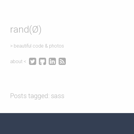
rand(Ø)
> beautiful code & photos




about <
Posts tagged: sass