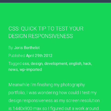
CSS: QUICK TIP TO TEST YOUR
DESIGN RESPONSIVENESS
By
Joris Berthelot
Published
April 29th 2012
Tagged
css
,
design
,
development
,
english
,
hack
,
news
,
wp-imported
Meanwhile I'm finishing my photography
portfolio, I was wondering how could I test my
design responsiveness as my screen resolution
is 1440x900 max so I figured out a work around...