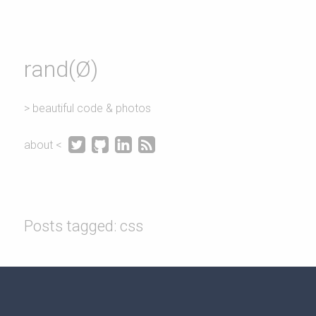
rand(Ø)
> beautiful code & photos




about <
Posts tagged: css