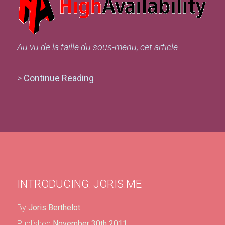
Au vu de la taille du sous-menu, cet article
>
Continue Reading
INTRODUCING: JORIS.ME
By
Joris Berthelot
Published
November 30th 2011