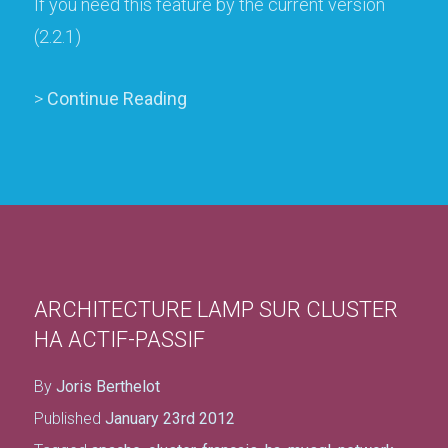
If you need this feature by the current version
(2.2.1)
>
Continue Reading
ARCHITECTURE LAMP SUR CLUSTER
HA ACTIF-PASSIF
By
Joris Berthelot
Published
January 23rd 2012