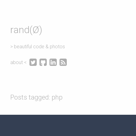
rand(Ø)
> beautiful code & photos




about <
Posts tagged: php