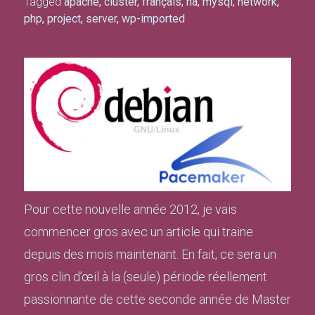
Tagged
apache
,
cluster
,
français
,
ha
,
mysql
,
network
,
php
,
project
,
server
,
wp-imported
Pour cette nouvelle année 2012, je vais
commencer gros avec un article qui traine
depuis des mois maintenant. En fait, ce sera un
gros clin d’œil à la (seule) période réellement
passionnante de cette seconde année de Master