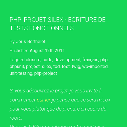
PHP: PROJET SILEX - ECRITURE DE
TESTS FONCTIONNELS
By
Joris Berthelot
Published
August 12th 2011
Tagged
closure
,
code
,
development
,
français
,
php
,
phpunit
,
project
,
silex
,
tdd
,
test
,
twig
,
wp-imported
,
unit-testing
,
php-project
Si vous découvrez le projet, je vous invite à
commencer
par ici
, je pense que ce sera mieux
pour vous plutôt que de prendre en cours de
route.
Pour les fidèles, on retrouve notre road map