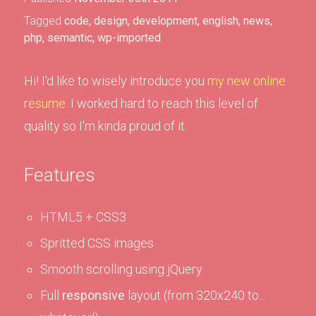
Tagged
code
,
design
,
development
,
english
,
news
,
php
,
semantic
,
wp-imported
Hi! I'd like to wisely introduce you
my new online
resume
. I worked hard to reach this level of
quality so I'm kinda proud of it.
Features
HTML5 + CSS3
Spritted CSS images
Smooth scrolling using jQuery
Full
responsive
layout (from 320x240 to...